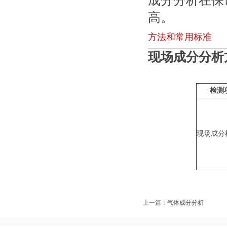
成分分析在保
高。
方法和常用标准
现场成分分析
检测
现场成分
上一篇：
气体成分分析