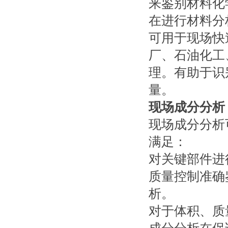
来鉴别材料化
在进行材料分析
可用于现场快
厂、石油化工
理。有助于识
量。
现场成分分析
现场成分分析
满足：
对关键部件进
质量控制准确
析。
对于体积、质