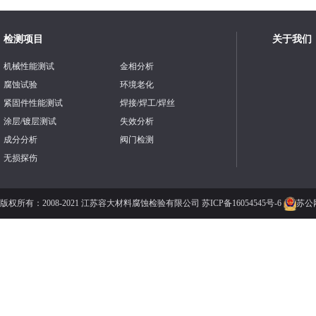
检测项目
关于我们
机械性能测试
金相分析
腐蚀试验
环境老化
紧固件性能测试
焊接/焊工/焊丝
涂层/镀层测试
失效分析
成分分析
阀门检测
无损探伤
版权所有：2008-2021 江苏容大材料腐蚀检验有限公司
苏ICP备16054545号-6
苏公网