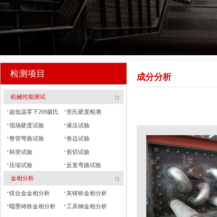
检测项目
成分分析
机械性能测试
·
·
超低温零下269摄氏
里氏硬度检测
·
·
现场硬度试验
液压试验
度冲击测试
·
·
整管弯曲试验
卷边试验
·
·
杯突试验
剪切试验
·
·
压缩试验
反复弯曲试验
金相分析
·
·
镁合金金相分析
灰铸铁金相分析
·
·
蠕墨铸铁金相分析
工具钢金相分析