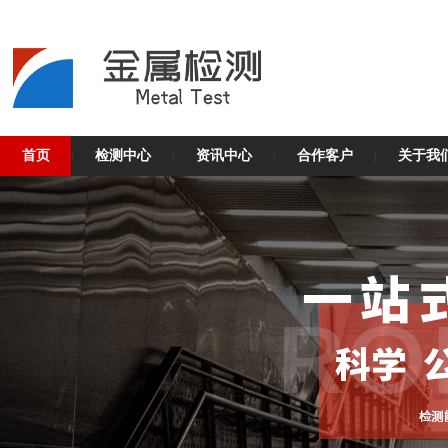
首页
检测中心
资讯中心
合作客户
关于我
|
|
|
|